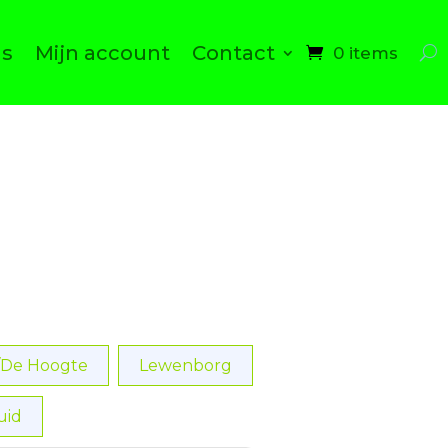
ns
Mijn account
Contact
0 items
/De Hoogte
Lewenborg
uid