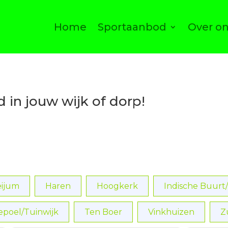
Home
Sportaanbod
Over o
in jouw wijk of dorp!
eijum
Haren
Hoogkerk
Indische Buurt
poel/Tuinwijk
Ten Boer
Vinkhuizen
Z