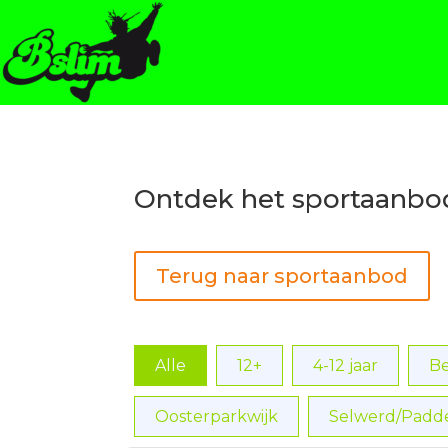
Ontdek het sportaanbod 
Terug naar sportaanbod
Alle
12+
4-12 jaar
B
Oosterparkwijk
Selwerd/Padde