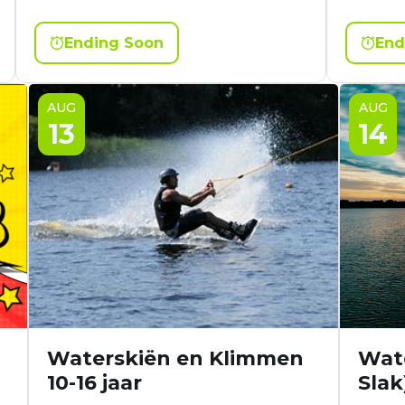
Ending Soon
End
AUG
AUG
13
14
Waterskiën en Klimmen
Wate
10-16 jaar
Slak