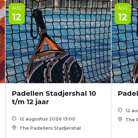
AUG
AUG
12
12
Padellen Stadjershal 10
Padel
t/m 12 jaar
12 a
12 augustus 2026 13:00
The P
The Padellers Stadjershal