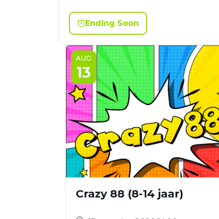
Ending Soon
AUG
13
Crazy 88 (8-14 jaar)