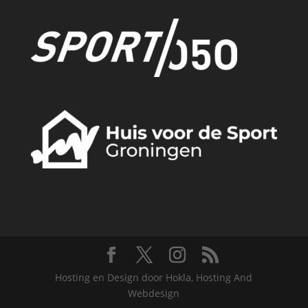
Hosting en Design door Hokla, Hosting And
Webdesign