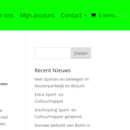
r ons
Mijn account
Contact
0 items
Recent Nieuws
Veel sporten en bewegen in
 een
Oosterparkwijk en Beijum
Extra Sport- en
Cultuurhopper
Inschrijving Sport- en
ie
Cultuurhopper geopend
irkel
oen,
Nieuwe website van Bslim is