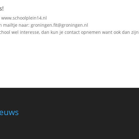
s!
: www.schoolplein14.nl
n mailtje naar: groningen.fit@groningen.nl
school wel interesse, dan kun je contact opnemen want ook dan zijn
euws