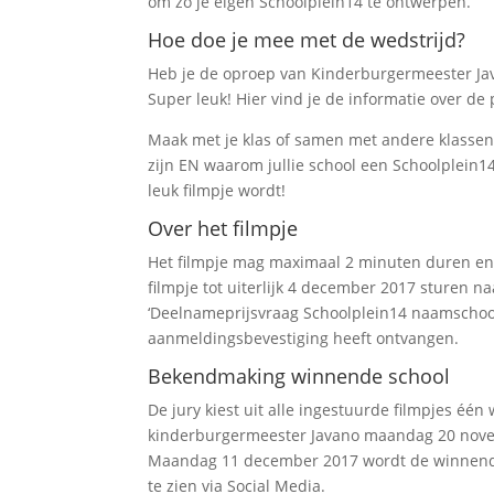
om zo je eigen Schoolplein14 te ontwerpen.
Hoe doe je mee met de wedstrijd?
Heb je de oproep van Kinderburgermeester Ja
Super leuk! Hier vind je de informatie over de 
Maak met je klas of samen met andere klassen of
zijn EN waarom jullie school een Schoolplein1
leuk filmpje wordt!
Over het filmpje
Het filmpje mag maximaal 2 minuten duren en m
filmpje tot uiterlijk 4 december 2017 sturen 
‘Deelnameprijsvraag Schoolplein14 naamschool’
aanmeldingsbevestiging heeft ontvangen.
Bekendmaking winnende school
De jury kiest uit alle ingestuurde filmpjes één
kinderburgermeester Javano maandag 20 nove
Maandag 11 december 2017 wordt de winnende
te zien via Social Media.