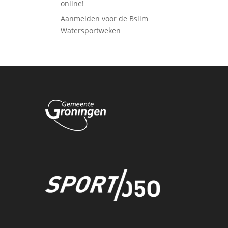
online!
Aanmelden voor de Bslim
Watersportweken