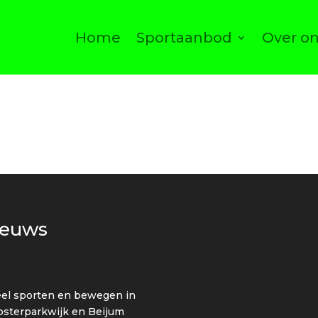
Home
Sportaanbod
Over o
ieuws
el sporten en bewegen in
sterparkwijk en Beijum