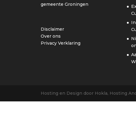
gemeente Groningen
Ex
C
In
Disclaimer
C
Over ons
Ni
Privacy Verklaring
on
A
W
Hosting en Design door Hokla, Hosting A