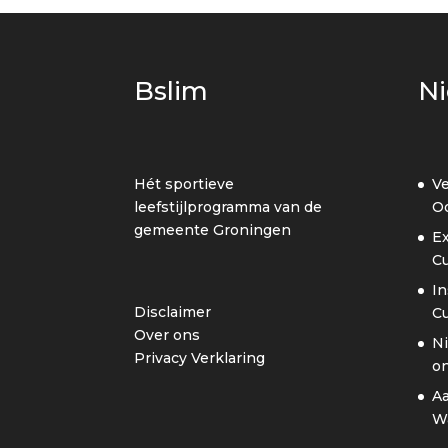
Bslim
N
Hét sportieve
Ve
leefstijlprogramma van de
Oo
gemeente Groningen
Ex
C
In
Disclaimer
C
Over ons
Ni
Privacy Verklaring
on
A
W