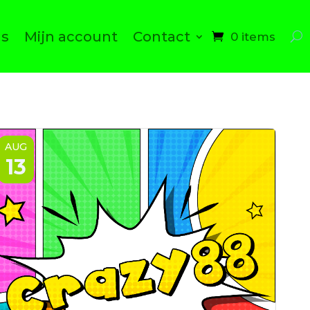
ns
Mijn account
Contact
0 items
AUG
13