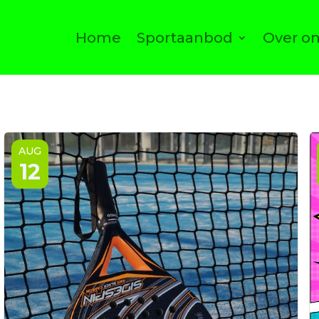
Home
Sportaanbod
Over o
AUG
12