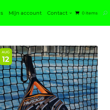
ns
Mijn account
Contact
0 items
AUG
12