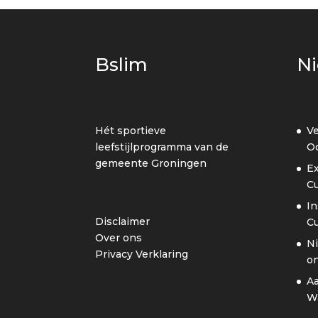
Bslim
N
Hét sportieve
Ve
leefstijlprogramma van de
Oo
gemeente Groningen
Ex
C
In
Disclaimer
C
Over ons
Ni
Privacy Verklaring
on
A
W