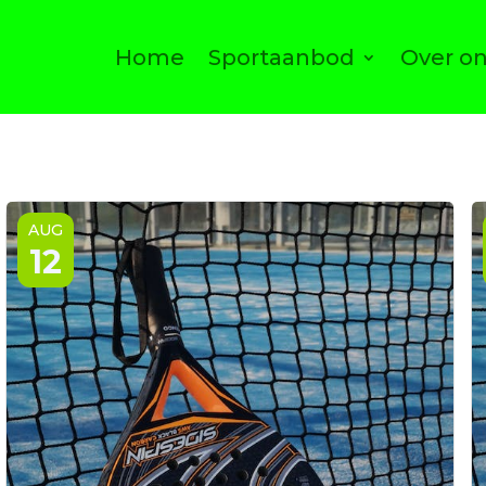
Home
Sportaanbod
Over o
AUG
12