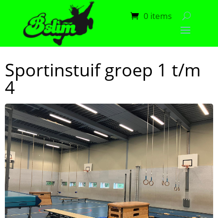
0 items
Sportinstuif groep 1 t/m
4