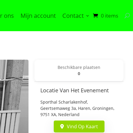
r ons
Mijn account
Contact
0 items
Beschikbare plaatsen
0
Locatie Van Het Evenement
Sporthal Scharlakenhof,
Geertsemaweg 3a, Haren, Groningen,
9751 XA, Nederland
Vind Op Kaart