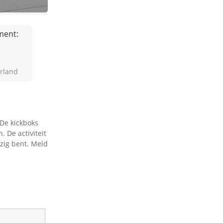
ment:
rland
 De kickboks
 De activiteit
ezig bent. Meld