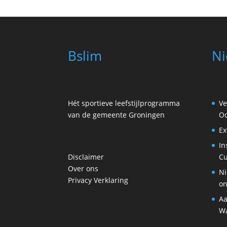
Bslim
Ni
Hét sportieve leefstijlprogramma
Ve
van de gemeente Groningen
Oo
Ex
In
Disclaimer
Cu
Over ons
Ni
Privacy Verklaring
on
Aa
Wa