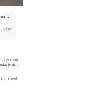
ment:
n, 9737
 hoe je moet
omdat je dus
eld je snel