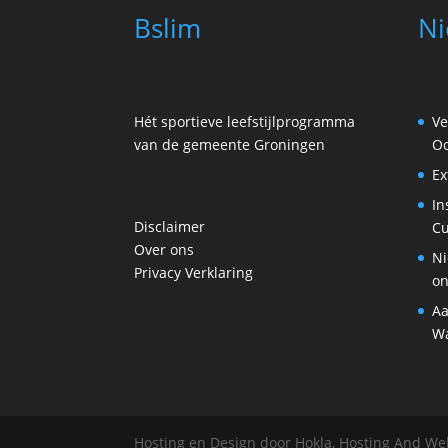
Bslim
Ni
Hét sportieve leefstijlprogramma
Ve
van de gemeente Groningen
Oo
Ex
In
Disclaimer
Cu
Over ons
Ni
Privacy Verklaring
on
Aa
Wa
Hosting en Design door Hokla, Hosting And W