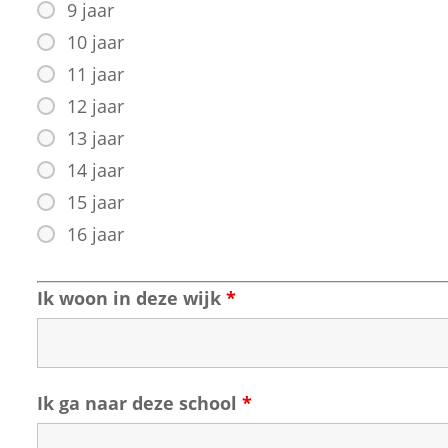
9 jaar
10 jaar
11 jaar
12 jaar
13 jaar
14 jaar
15 jaar
16 jaar
Ik woon in deze wijk
*
Ik ga naar deze school
*