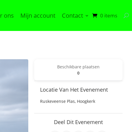
r ons
Mijn account
Contact
0 items
Beschikbare plaatsen
0
Locatie Van Het Evenement
Ruskeveense Plas, Hoogkerk
Deel Dit Evenement