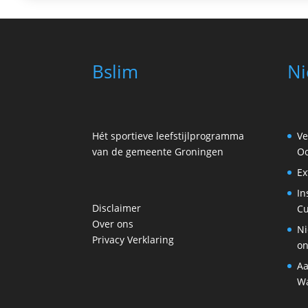
Bslim
Ni
Hét sportieve leefstijlprogramma
Ve
van de gemeente Groningen
Oo
Ex
In
Disclaimer
Cu
Over ons
Ni
Privacy Verklaring
on
Aa
Wa