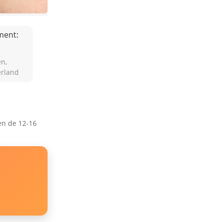
ment:
en,
erland
en de 12-16