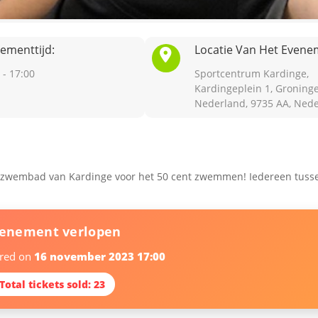
ementtijd:
Locatie Van Het Evene
 - 17:00
Sportcentrum Kardinge,
Kardingeplein 1, Groning
Nederland, 9735 AA, Ned
 zwembad van Kardinge voor het 50 cent zwemmen! Iedereen tuss
venement verlopen
ired on
16 november 2023 17:00
 Total tickets sold: 23