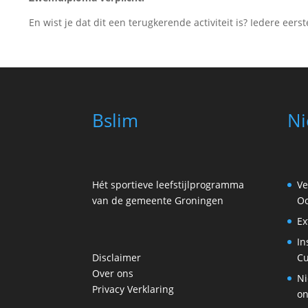
En wist je dat dit een terugkerende activiteit is? Iedere e
Bslim
Ni
Hét sportieve leefstijlprogramma
Ve
van de gemeente Groningen
Oo
Ex
In
Disclaimer
Cu
Over ons
Ni
Privacy Verklaring
on