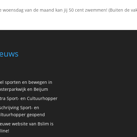
erste woensdag van de maand kan jij 50 cent zwemmen! (Buiten de va
euws
el sporten en bewegen in
sterparkwijk en Beijum
tra Sport- en Cultuurhopper
schrijving Sport- en
ltuurhopper geopend
euwe website van Bslim is
line!