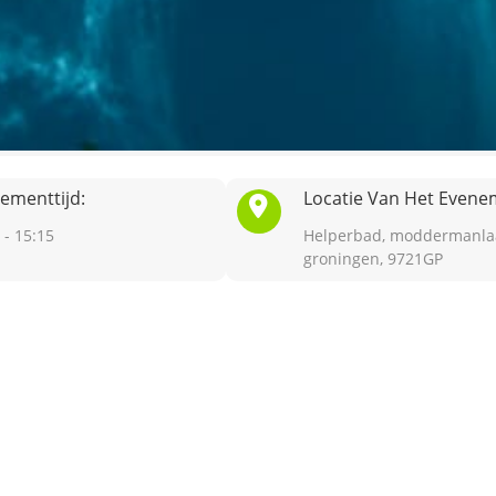
ementtijd:
Locatie Van Het Evene
 - 15:15
Helperbad, moddermanla
groningen, 9721GP