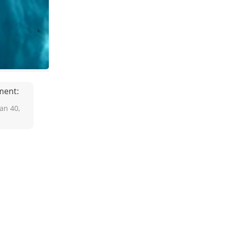
ment:
an 40,