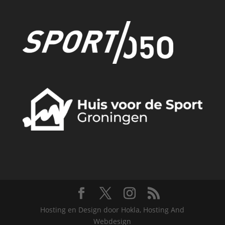
Hosting en Design door Hokla, Hosting And
Webdesign