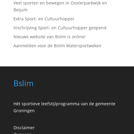
Veel sporten en bewegen in Oosterparkwijk en
Beijum
Extra Sport- en Cultuurhopper
Inschrijving Sport- en Cultuurhopper geopend
Nieuwe website van Bslim is online!
Aanmelden voor de Bslim Watersportweken
Bslim
Hét sportieve leefstijlprogramma van de gemeente
Groningen
Disclaimer