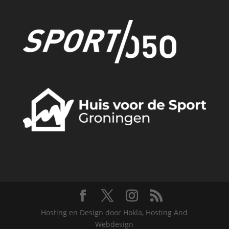
Hosting en Design door Hokla, Hosting And
Webdesign