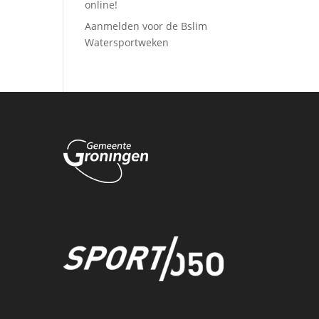
online!
Aanmelden voor de Bslim
Watersportweken