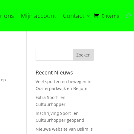
r ons
Mijn account
Contact
0 items
Recent Nieuws
f op
Veel sporten en bewegen in
Oosterparkwijk en Beijum
Extra Sport- en
Cultuurhopper
Inschrijving Sport- en
Cultuurhopper geopend
Nieuwe website van Bslim is